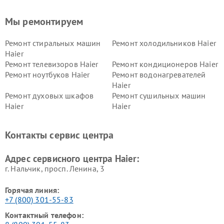
Мы ремонтируем
Ремонт стиральных машин
Ремонт холодильников Haier
Haier
Ремонт телевизоров Haier
Ремонт кондиционеров Haier
Ремонт ноутбуков Haier
Ремонт водонагревателей
Haier
Ремонт духовых шкафов
Ремонт сушильных машин
Haier
Haier
Ремонт варочных панелей
Ремонт морозильных камер
Haier
Haier
Контакты сервис центра
Ремонт роботов-пылесосов
Ремонт посудомоечных
Haier
машин Haier
Адрес сервисного центра Haier:
г. Нальчик, просп. Ленина, 3
Горячая линия:
+7 (800) 301-55-83
Контактный телефон: