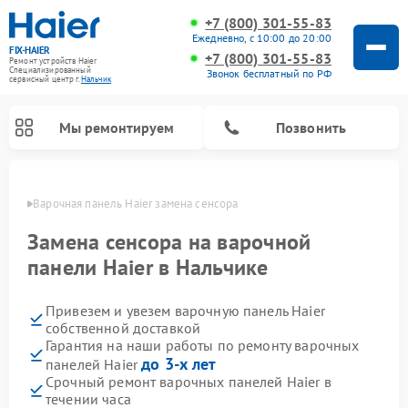
+7 (800) 301-55-83
Ежедневно, с 10:00 до 20:00
FIX-HAIER
+7 (800) 301-55-83
Ремонт устройств Haier
Специализированный
Звонок бесплатный по РФ
cервисный центр г.
Нальчик
Мы ремонтируем
Позвонить
ьчике
Варочная панель Haier замена сенсора
Замена сенсора на варочной
панели Haier в Нальчике
Привезем и увезем варочную панель Haier
собственной доставкой
Гарантия на наши работы по ремонту варочных
до 3-х лет
панелей Haier
Ремонт стиральных машин Haier
Ремонт морозильных камер Haier
Ремонт посудомоечных машин Haier
Ремонт сушильных машин Haier
Ремонт роботов-пылесосов Haier
Ремонт микроволновых печей Haier
Ремонт сушильных автоматов Haier
Срочный ремонт варочных панелей Haier в
течении часа