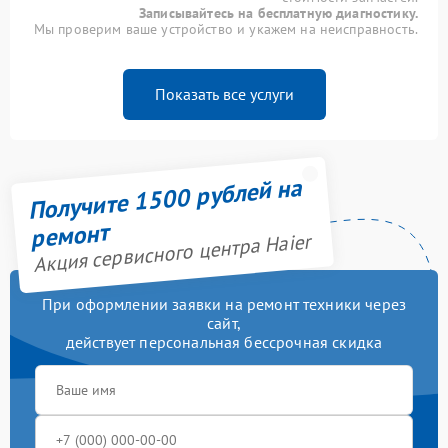
Записывайтесь на бесплатную диагностику.
Мы проверим ваше устройство и укажем на неисправность.
Показать все услуги
Получите 1500 рублей на
ремонт
Акция сервисного центра Haier
При оформлении заявки на ремонт техники через
сайт,
действует персональная бессрочная скидка