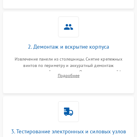
щелкает).
2. Демонтаж и вскрытие корпуса
Извлечение панели из столешницы. Снятие крепежных
винтов по периметру и аккуратный демонтаж
стеклокерамической поверхности. Отсоединение шлейфов
Подробнее
сенсорного блока для доступа к силовым платам, катушкам
или ТЭНам.
3. Тестирование электронных и силовых узлов