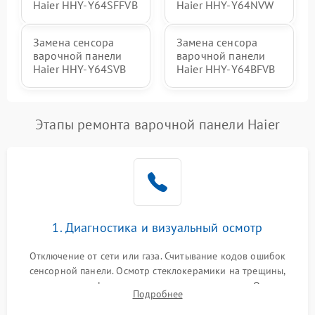
Haier HHY-Y64SFFVB
Haier HHY-Y64NVW
Замена сенсора
Замена сенсора
варочной панели
варочной панели
Haier HHY-Y64SVB
Haier HHY-Y64BFVB
Этапы ремонта варочной панели Haier
1. Диагностика и визуальный осмотр
Отключение от сети или газа. Считывание кодов ошибок
сенсорной панели. Осмотр стеклокерамики на трещины,
проверка конфорок на равномерность нагрева. Опрос
Подробнее
клиента о симптомах (не включается, не видит посуду,