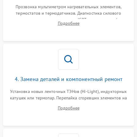
Прозвонка мультиметром нагревательных элементов,
термостатов и термодатчиков. Диагностика силового
модуля, реле, диодных мостов и IGBT-транзисторов (для
Подробнее
индукции). Проверка кранов и газ-контроля (для газовых
панелей).
4. Замена деталей и компонентный ремонт
Установка новых ленточных ТЭНов (Hi-Light), индукторных
катушек или термопар. Перепайка сгоревших элементов на
плате управления, восстановление токопроводящих
Подробнее
дорожек. Очистка контактов и замена поврежденной
проводки.