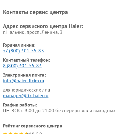
Ремонт варочных панелей
Ремонт морозильных камер
Haier
Haier
Контакты сервис центра
Ремонт роботов-пылесосов
Ремонт посудомоечных
Haier
машин Haier
Адрес сервисного центра Haier:
г. Нальчик, просп. Ленина, 3
Горячая линия:
+7 (800) 301-55-83
Контактный телефон:
8 (800) 301-55-83
Электронная почта:
info@haier-fixim.ru
для юридических лиц
manager@fix-haier.ru
График работы:
ПН-ВСК с 9:00 до 21:00 без перерывов и выходных
Рейтинг сервисного центра