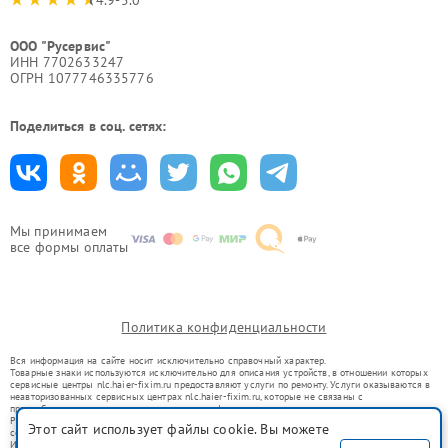
4.9-5.0
ООО "Русервис"
ИНН 7702633247
ОГРН 1077746335776
Поделиться в соц. сетях:
Мы принимаем
все формы оплаты
Политика конфиденциальности
Вся информация на сайте носит исключительно справочный характер.
Товарные знаки используются исключительно для описания устройств, в отношении которых
сервисные центры nlc.haier-fixim.ru предоставляют услуги по ремонту. Услуги оказываются в
неавторизованных сервисных центрах nlc.haier-fixim.ru, которые не связаны с
правообладателями товарных знаков или их официальными представителями.
Ремонт осуществляется для устройств, уже введенных в гражданский оборот в соответствии
Этот сайт использует файлы cookie. Вы можете
со статьей 1487 ГК РФ.
Использование товарных знаков не преследует цели индивидуализации услуг или введения