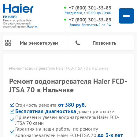
+7 (800) 301-55-83
Ежедневно, с 10:00 до 20:00
FIX-HAIER
+7 (800) 301-55-83
Ремонт устройств Haier
Специализированный
Звонок бесплатный по РФ
cервисный центр г.
Нальчик
Мы ремонтируем
Позвонить
ьчике
Ремонт водонагревателя Haier FCD-JTSA 70 в Нальчике
Ремонт водонагревателя Haier FCD-
JTSA 70 в Нальчике
от 380 руб.
Стоимость ремонта
Бесплатная диагностика
даже при отказе
Привезем и увезем водонагреватель Haier FCD-
JTSA 70 сами
Ремонт стиральных машин Haier
Ремонт сушильных машин Haier
Ремонт морозильных камер Haier
Ремонт посудомоечных машин Haier
Ремонт варочных панелей Haier
Ремонт роботов-пылесосов Haier
Ремонт микроволновых печей Haier
Ремонт сушильных автоматов Haier
Гарантия на наши работы по ремонту
до 3-х лет
водонагревателей Haier FCD-JTSA 70