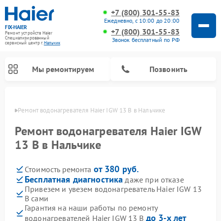
+7 (800) 301-55-83
Ежедневно, с 10:00 до 20:00
FIX-HAIER
+7 (800) 301-55-83
Ремонт устройств Haier
Специализированный
Звонок бесплатный по РФ
cервисный центр г.
Нальчик
Мы ремонтируем
Позвонить
ьчике
Ремонт водонагревателя Haier IGW 13 B в Нальчике
Ремонт водонагревателя Haier IGW
13 B в Нальчике
от 380 руб.
Стоимость ремонта
Бесплатная диагностика
даже при отказе
Привезем и увезем водонагреватель Haier IGW 13
B сами
Ремонт стиральных машин Haier
Ремонт сушильных машин Haier
Ремонт морозильных камер Haier
Ремонт посудомоечных машин Haier
Ремонт варочных панелей Haier
Ремонт роботов-пылесосов Haier
Ремонт микроволновых печей Haier
Ремонт сушильных автоматов Haier
Гарантия на наши работы по ремонту
до 3-х лет
водонагревателей Haier IGW 13 B