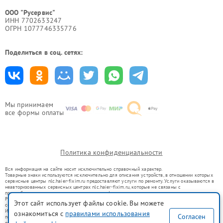
ООО "Русервис"
ИНН 7702633247
ОГРН 1077746335776
Поделиться в соц. сетях:
Мы принимаем
все формы оплаты
Политика конфиденциальности
Вся информация на сайте носит исключительно справочный характер.
Товарные знаки используются исключительно для описания устройств, в отношении которых
сервисные центры nlc.haier-fixim.ru предоставляют услуги по ремонту. Услуги оказываются в
неавторизованных сервисных центрах nlc.haier-fixim.ru, которые не связаны с
правообладателями товарных знаков или их официальными представителями.
Ремонт осуществляется для устройств, уже введенных в гражданский оборот в соответствии
Этот сайт использует файлы cookie. Вы можете
со статьей 1487 ГК РФ.
Использование товарных знаков не преследует цели индивидуализации услуг или введения
ознакомиться с
правилами использования
Согласен
потребителей в заблуждение, а служит для информирования о предоставляемых услугах по
ремонту техники указанных брендов.