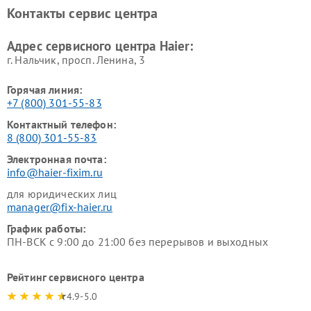
Haier
Haier
Контакты сервис центра
Ремонт роботов-пылесосов
Ремонт посудомоечных
Haier
машин Haier
Адрес сервисного центра Haier:
г. Нальчик, просп. Ленина, 3
Горячая линия:
+7 (800) 301-55-83
Контактный телефон:
8 (800) 301-55-83
Электронная почта:
info@haier-fixim.ru
для юридических лиц
manager@fix-haier.ru
График работы:
ПН-ВСК с 9:00 до 21:00 без перерывов и выходных
Рейтинг сервисного центра
4.9-5.0