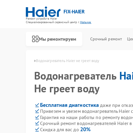
FIX-HAIER
Ремонт устройств Haier
Специализированный cервисный центр г.
Нальчик
Мы ремонтируем
Срочный ремонт
Це
ей Haier в Нальчике
Водонагреватель Haier не греет воду
Водонагреватель
Ha
Не греет воду
Бесплатная диагностика
даже при отказ
Привезем и увезем водонагреватель Haier 
Гарантия на наши работы по ремонту водо
Срочный ремонт водонагревателей Haier в 
20%
Скидка для вас до
Ремонт стиральных машин Haier
Ремонт духовых шкафов Haier
Ремонт сушильных машин Haier
Ремонт варочных панелей Haier
Ремонт морозильных камер Haier
Ремонт роботов-пылесосов Haier
Ремонт посудомоечных машин Haier
Ремонт парогенераторов Haier
Ремонт микроволновых печей Haier
Ремонт сушильных автоматов Haier