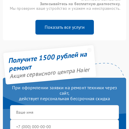
Записывайтесь на бесплатную диагностику.
Мы проверим ваше устройство и укажем на неисправность.
Показать все услуги
Получите 1500 рублей на
ремонт
Акция сервисного центра Haier
При оформлении заявки на ремонт техники через
сайт,
действует персональная бессрочная скидка