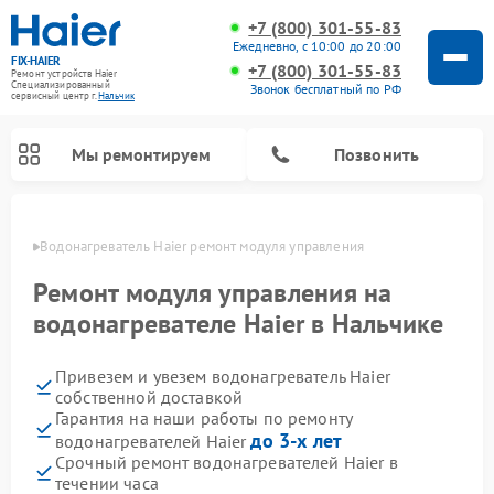
+7 (800) 301-55-83
Ежедневно, с 10:00 до 20:00
FIX-HAIER
+7 (800) 301-55-83
Ремонт устройств Haier
Специализированный
Звонок бесплатный по РФ
cервисный центр г.
Нальчик
Мы ремонтируем
Позвонить
ьчике
Водонагреватель Haier ремонт модуля управления
Ремонт модуля управления на
водонагревателе Haier в Нальчике
Привезем и увезем водонагреватель Haier
собственной доставкой
Гарантия на наши работы по ремонту
до 3-х лет
водонагревателей Haier
Ремонт стиральных машин Haier
Ремонт сушильных машин Haier
Ремонт морозильных камер Haier
Ремонт посудомоечных машин Haier
Ремонт варочных панелей Haier
Ремонт роботов-пылесосов Haier
Ремонт микроволновых печей Haier
Ремонт сушильных автоматов Haier
Срочный ремонт водонагревателей Haier в
течении часа