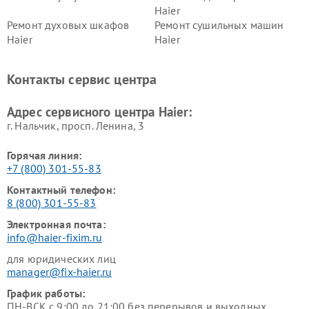
Haier
Ремонт духовых шкафов
Ремонт сушильных машин
Haier
Haier
Ремонт варочных панелей
Ремонт морозильных камер
Haier
Haier
Контакты сервис центра
Ремонт роботов-пылесосов
Ремонт посудомоечных
Haier
машин Haier
Адрес сервисного центра Haier:
г. Нальчик, просп. Ленина, 3
Горячая линия:
+7 (800) 301-55-83
Контактный телефон:
8 (800) 301-55-83
Электронная почта:
info@haier-fixim.ru
для юридических лиц
manager@fix-haier.ru
График работы:
ПН-ВСК с 9:00 до 21:00 без перерывов и выходных